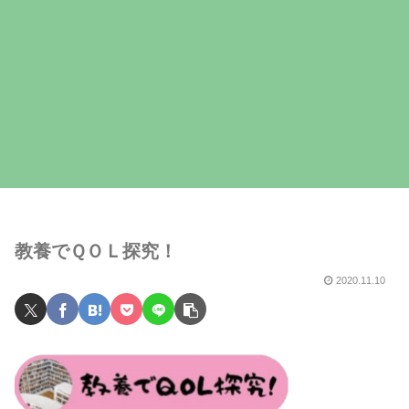
教養でＱＯＬ探究！
2020.11.10